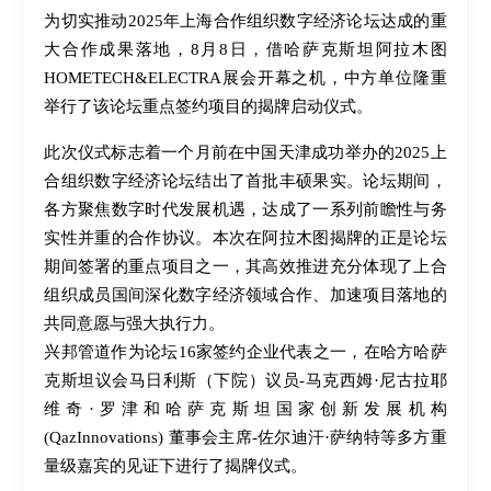
为切实推动2025年上海合作组织数字经济论坛达成的重
大合作成果落地，8月8日，借哈萨克斯坦阿拉木图
HOMETECH&ELECTRA展会开幕之机，中方单位隆重
举行了该论坛重点签约项目的揭牌启动仪式。
此次仪式标志着一个月前在中国天津成功举办的2025上
合组织数字经济论坛结出了首批丰硕果实。论坛期间，
各方聚焦数字时代发展机遇，达成了一系列前瞻性与务
实性并重的合作协议。本次在阿拉木图揭牌的正是论坛
期间签署的重点项目之一，其高效推进充分体现了上合
组织成员国间深化数字经济领域合作、加速项目落地的
共同意愿与强大执行力。
兴邦管道作为论坛16家签约企业代表之一，在哈方哈萨
克斯坦议会马日利斯（下院）议员-
马克西姆·尼古拉耶
维奇·罗津和
哈萨克斯坦国家创新发展机构
(QazInnovations) 董事会主席-
佐尔迪汗·萨纳特
等多方重
量级嘉宾的见证下进行了揭牌仪式。